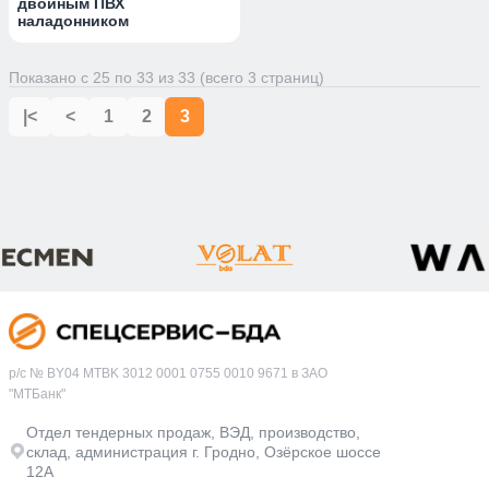
двойным ПВХ
наладонником
Показано с 25 по 33 из 33 (всего 3 страниц)
|<
<
1
2
3
р/с № BY04 MTBK 3012 0001 0755 0010 9671 в ЗАО
"МТБанк"
Отдел тендерных продаж, ВЭД, производство,
склад, администрация г. Гродно, Озёрское шоссе
12А