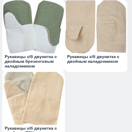
Рукавицы х/б двунитка с
Рукавицы х/б двунитка с
двойным брезентовым
двойным наладонником
наладонником
Рукавицы х/б двунитка с