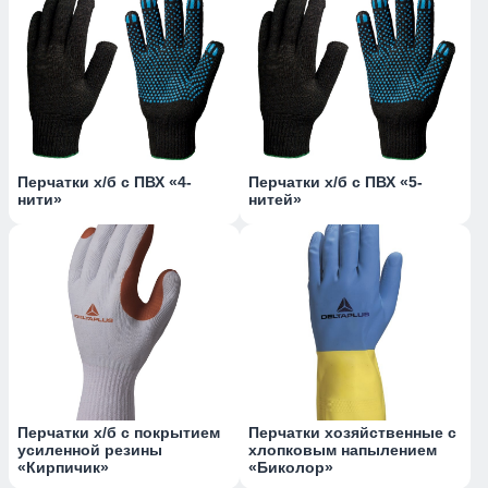
Перчатки х/б с ПВХ «4-
Перчатки х/б с ПВХ «5-
нити»
нитей»
Перчатки х/б с покрытием
Перчатки хозяйственные с
усиленной резины
хлопковым напылением
«Кирпичик»
«Биколор»