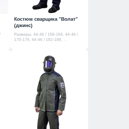
"
Костюм сварщика "Волат"
(джинс)
/
Размеры: 44-46 / 158-164, 44-46 /
170-176, 44-46 / 182-188, ...