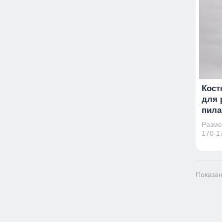
Кост
для 
пил
Размер
170-17
Показан