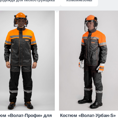
цодежда для пескоструйщика
Комбинезоны
юм «Волат-Профи» для
Костюм «Волат-Урбан-S»