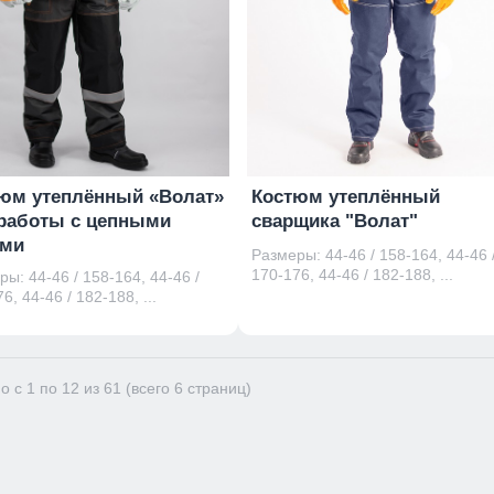
юм утеплённый «Волат»
Костюм утеплённый
работы с цепными
сварщика "Волат"
ами
Размеры: 44-46 / 158-164, 44-46 
170-176, 44-46 / 182-188, ...
ы: 44-46 / 158-164, 44-46 /
6, 44-46 / 182-188, ...
о с 1 по 12 из 61 (всего 6 страниц)