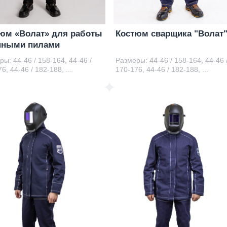
юм «Волат» для работы
Костюм сварщика "Волат
пными пилами
ы: 44-46 / 158-164, 44-46 /
Размеры: 44-46 / 158-164, 44-46 
6, 44-46 / 182-188, ...
170-176, 44-46 / 182-188, ...