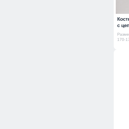
Кост
с це
Размер
170-17