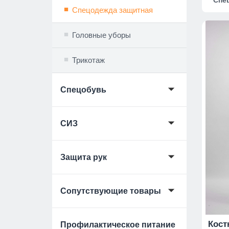
Спе
Спецодежда защитная
Головные уборы
Трикотаж
🞃
Спецобувь
🞃
СИЗ
🞃
Защита рук
🞃
Сопутствующие товары
Кост
Профилактическое питание