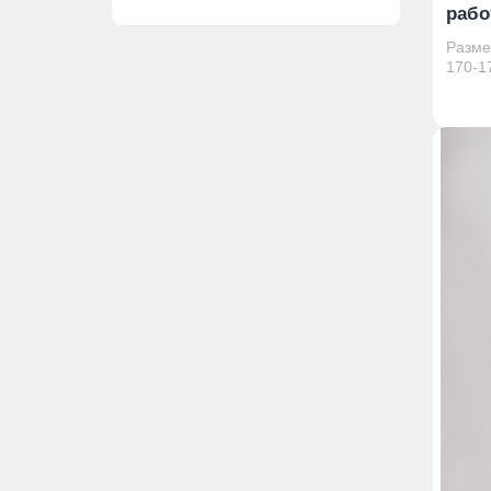
рабо
Размер
170-17