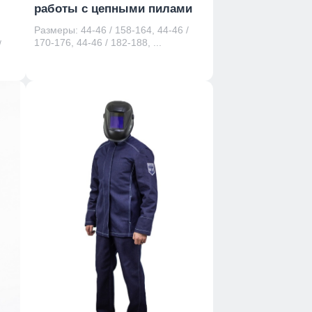
работы с цепными пилами
Размеры: 44-46 / 158-164, 44-46 /
170-176, 44-46 / 182-188, ...
/