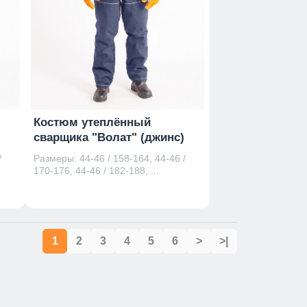
Костюм утеплённый
сварщика "Волат" (джинс)
/
Размеры: 44-46 / 158-164, 44-46 /
170-176, 44-46 / 182-188, ...
1
2
3
4
5
6
>
>|