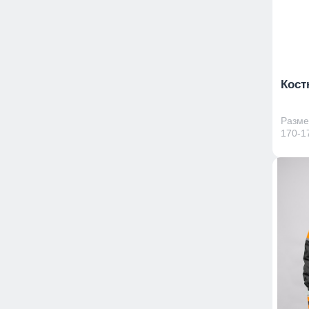
Кост
Размер
170-17