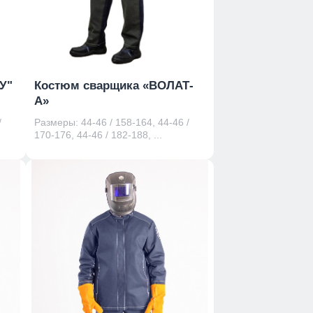
У"
Костюм сварщика «ВОЛАТ-
А»
/
Размеры: 44-46 / 158-164, 44-46 /
170-176, 44-46 / 182-188, ...