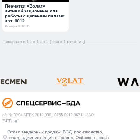
Перчатки «Волат»
антивибрационные для
работы с цепными пилами
арт. 0012
Размеры: 9, 10, 11
Показано с 1 по 1 из 1 (всего 1 страниц)
р/с № BY04 MTBK 3012 0001 0755 0010 9671 в ЗАО
"МТБанк"
Отдел тендерных продаж, ВЭД, производство,
склад, администрация г. Гродно, Озёрское шоссе