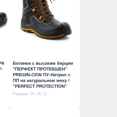
РА
Ботинки с высоким берцем
У-
"ПЕРФЕКТ ПРОТЕКШЕН"
PRB10N-CKW ПУ-Нитрил с
ПП на натуральном меху /
"PERFECT PROTECTION"
Размеры: 35, 36, 37, ...