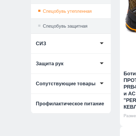
Спецобувь утепленная
Спецобувь защитная
🞃
СИЗ
🞃
Защита рук
Боти
ПРО
🞃
Сопутствующие товары
PRB4
и АС
"PER
Профилактическое питание
КЕВ
Размер