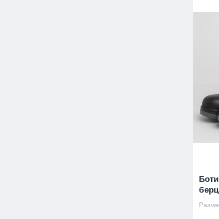
Боти
берц
Размер