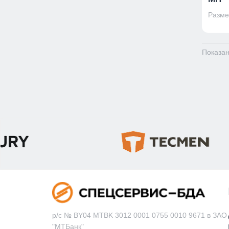
Размер
Показано
р/с № BY04 MTBK 3012 0001 0755 0010 9671 в ЗАО
"МТБанк"