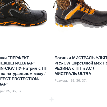
нки "ПЕРФЕКТ
Ботинки МИСТРАЛЬ УЛЬТ
ТЕКШЕН-КЕВЛАР"
PR5-CW шерстяной мех П
N-CKW ПУ-Нитрил с ПП
РЕЗИНА с ПП и АС /
 на натуральном меху /
МИСТРАЛЬ ULTRA
FECT PROTECTION-
Размеры: 35, 36, 37, ...
ЛАР"
ы: 35, 36, 37, ...