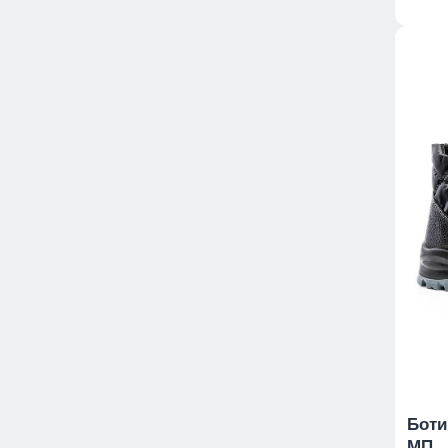
Боти
МП