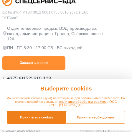
р/с № BY04 MTBK 3012 0001 0755 0010 9671 в ЗАО
"МТБанк"
Отдел тендерных продаж, ВЭД, производство,
склад, администрация г. Гродно, Озёрское шоссе
12А
ПН - ПТ 8:30 - 17:00 СБ - ВС выходной
Заказать звонок
+375 (0152) 610-108
Выберите cookies
+375 (0152) 610-109
s@s-bda.by
Мы используем cookies (куки) необходимые для работы нашего веб-сайта. Вы
можете подробнее узнать о ,
политике обработки cookies
в ООО
«СПЕЦСЕРВИС-БДА».
Политика в отношении обработки персональных данных
Политика в отношении обработки файлов cookie
Принять все cookies
Принять необходимые
© 2012 - 2026 s-bda.by
Разработано: