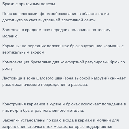
Брюки
с притачным поясом.
Пояс
со шлевками, формообразование в области талии
достигнуто за счет внутренней эластичной ленты
Застежка:
в среднем шве передних половинок на тес
ьму-
молнию.
Карманы:
на передних половинках брюк внутренние карманы с
вертикальным входом.
Комплектация бретелями
для комфортной регулировки
брюк по
росту.
Ластовица
в зоне шагового шва (зона высокой нагрузки)
снижает
риск
механическ
ог
о
повреждения и разрыв
а
.
Конструкция карманов
в
куртке и брюках исключает попадание в
них искр и брызг расплавленного металла.
Закрепки
установлены по краю входа в карман и молнии для
закрепления строчки в тех местах, которые подвергаются