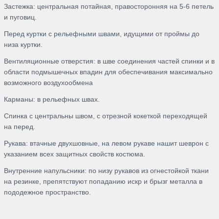
Застежка:
центральная потайная
, правосторонняя
на 5-6 петель
и пуговиц.
Перед
куртки с рельефными швами, идущими от проймы до
низа куртки.
Вентиляционные отверстия:
в шве соединения частей спинки и в
области
подмышечных впадин для обеспечивания максимально
возможного воздухообмена
Карманы:
в рельефных швах.
Спинка
с центральны швом, с отрезной кокеткой переходящей
на перед.
Рукава:
втачные двухшовные
, на левом рукаве нашит шеврон с
указанием всех защитных свойств костюма
.
Внутренние напульсники
:
по низу рукавов из
огнестойко
й
ткани
на резинке,
препятствуют попаданию искр и брызг металла в
пододежное пространство.