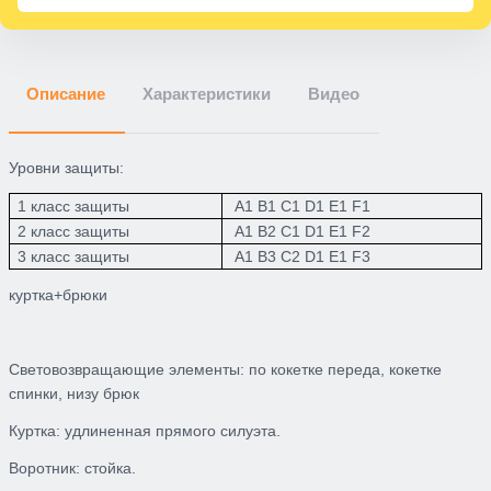
Описание
Характеристики
Видео
Уровни защиты:
1 класс защиты
A1 B1 C1 D1 E1 F1
2 класс защиты
A1 B
2
C1 D1 E1 F
2
3 класс защиты
A1 B
3
C
2
D1 E1 F
3
куртка+брюки
Световозвращающие
элементы:
по кокетке переда, кокетке
спинки, низу брюк
Куртка
:
удлиненная прямого силуэта.
Воротник:
стойка.