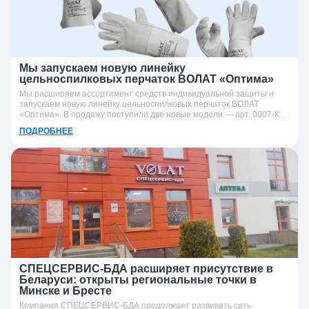
Мы запускаем новую линейку
цельноспилковых перчаток ВОЛАТ «Оптима»
Мы расширяем ассортимент средств индивидуальной защиты и
запускаем новую линейку цельноспилковых перчаток ВОЛАТ
«Оптима». В продажу поступили две новые модели — арт. 0007-К и
арт. 0007-УК.
ПОДРОБНЕЕ
СПЕЦСЕРВИС-БДА расширяет присутствие в
Беларуси: открыты региональные точки в
Минске и Бресте
Компания СПЕЦСЕРВИС-БДА продолжает развивать сеть