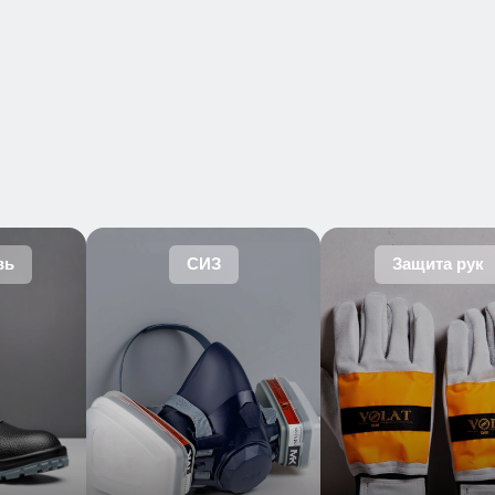
вь
СИЗ
Защита рук