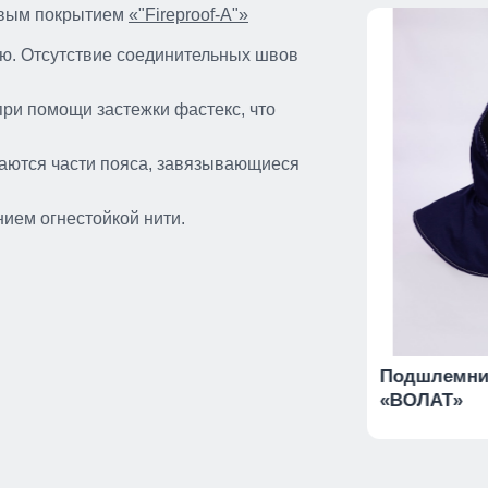
новым покрытием
«"Fireproof-A"»
ью. Отсутствие соединительных швов
при помощи застежки фастекс, что
аются части пояса, завязывающиеся
ем огнестойкой нити.
"
Костюм утеплённый
Подшлемни
сварщика «ВОЛАТ-А»
«ВОЛАТ»
 /
Размеры: 44-46 / 158-164, 44-46 /
170-176, 44-46 / 182-188, ...