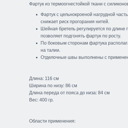
Фартук из термоогнестойкой ткани с силико
Фартук с цельнокроеной нагрудной част
снижает риск прогорания нитей.
Шейная бретель регулируется по длине 
позволяет подгонять фартук по росту.
По боковым сторонам фартука располаг
на талии.
Отделочные швы выполнены с применени
Длина:
116 см
Ширина по низу:
86 см
Длина переда от пояса до низа:
84 см
Костюм сварщика "Волат
Вес:
400 гр.
(джинс)
Размеры: 44-46 / 158-164, 44-46
170-176, 44-46 / 182-188, ...
Области применения: