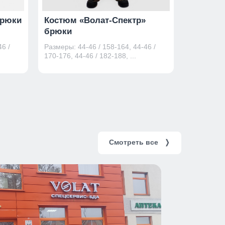
брюки
Костюм «Волат-Спектр»
Костюм 
брюки
брюки
6 /
Размеры: 44-46 / 158-164, 44-46 /
Размеры: 4
170-176, 44-46 / 182-188, ...
170-176, 44
Смотреть все
❭