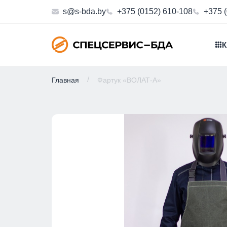
s@s-bda.by
+375 (0152) 610-108
+375 
К
Главная
Фартук «ВОЛАТ-А»