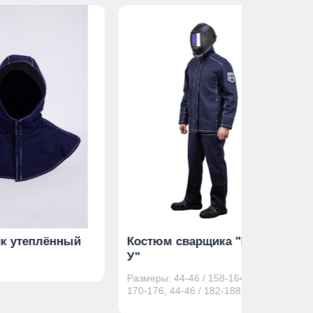
к утеплённый
Костюм сварщика "Волат-
У"
Размеры: 44-46 / 158-164, 44-46 /
170-176, 44-46 / 182-188, ...