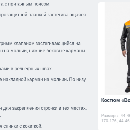
а с притачным поясом.
етрозащитной планкой застегивающаяся
урным клапаном застегивающийся на
ан на молнии, нижние боковые карманы
дками в рельефных швах.
 накладной карман на молнии. По низу
»
Костюм «Волат-Спектр 3»
Костюм «Во
брюки
 для закрепления строчки в тех местах,
.
 /
Размеры: 44-46 / 158-164, 44-46 /
Размеры: 44-46
170-176, 44-46 / 182-188, ...
170-176, 44-46 
 спинки с кокеткой.