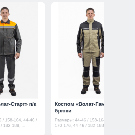
лат-Старт» п/к
Костюм «Волат-Гамма»
брюки
 / 158-164, 44-46 /
Размеры: 44-46 / 158-164, 44-46 /
/ 182-188, ...
170-176, 44-46 / 182-188, ...