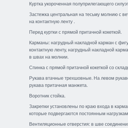
Куртка
укороченная полуприлегающего силуэт
Застежка центральная на тесьму молнию с в
на контактную ленту .
Перед куртки с прямой притачной кокеткой.
Карманы: нагрудный накладной карман с фиг
контактную ленту, нагрудный накладной карм
в швах на молнии.
Спинка с прямой притачной кокеткой со скла
Рукава втачные трехшовные. На левом рукаве
рукава притачная манжета.
Воротник стойка.
Костюм «Волат-Стандарт
брюки
Закрепки установлены по краю входа в карман
которые подвергаются постоянным нагрузкам
Размеры: 44-46 / 158-164, 44-46
170-176, 44-46 / 182-188, ...
Вентиляционные отверстия: в шве соединения