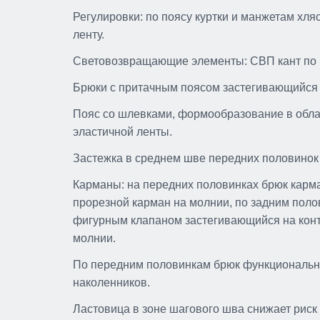
Регулировки: по поясу куртки и манжетам хля
ленту.
Световозвращающие элементы: СВП кант по к
Брюки
с притачным поясом застегивающийся н
Пояс со шлевками, формообразование в облас
эластичной ленты.
Застежка в среднем шве передних половинок
Карманы: на передних половинках брюк карм
прорезной карман на молнии, по задним поло
фигурным клапаном застегивающийся на конт
молнии.
По передним половинкам брюк функциональн
наколенников.
Ластовица в зоне шагового шва снижает риск