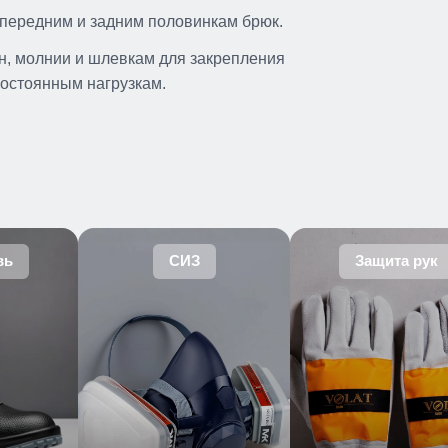
передним и задним половинкам брюк.
н, молнии и шлевкам для закрепления
постоянным нагрузкам.
вь
СИЗ
Защита рук