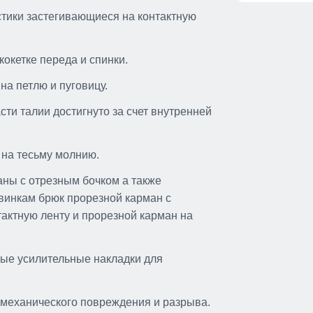
стики застегивающиеся на контактную
окетке переда и спинки.
а петлю и пуговицу.
ти талии достигнуто за счет внутренней
 на тесьму молнию.
аны с отрезным бочком а также
винкам брюк прорезной карман с
актную ленту и прорезной карман на
ые усилительные накладки для
 механического повреждения и разрыва.