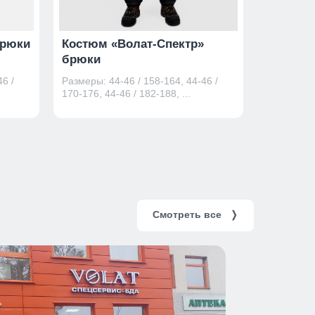
брюки
Костюм «Волат-Спектр»
Костюм 
брюки
брюки
6 /
Размеры: 44-46 / 158-164, 44-46 /
Размеры: 4
170-176, 44-46 / 182-188, ...
170-176, 44
Смотреть все
❭