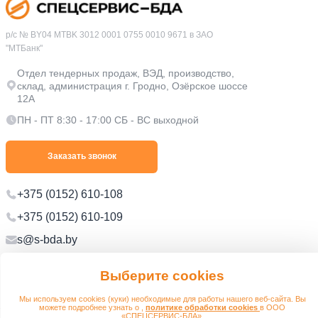
р/с № BY04 MTBK 3012 0001 0755 0010 9671 в ЗАО
"МТБанк"
Отдел тендерных продаж, ВЭД, производство,
склад, администрация г. Гродно, Озёрское шоссе
12А
ПН - ПТ 8:30 - 17:00 СБ - ВС выходной
Заказать звонок
+375 (0152) 610-108
+375 (0152) 610-109
s@s-bda.by
Выберите cookies
Политика в отношении обработки персональных данных
Политика в отношении обработки файлов cookie
Мы используем cookies (куки) необходимые для работы нашего веб-сайта. Вы
можете подробнее узнать о ,
политике обработки cookies
в ООО
«СПЕЦСЕРВИС-БДА».