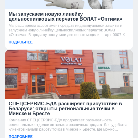
Мы запускаем новую линейку
цельноспилковых перчаток ВОЛАТ «Оптима»
Мы расширяем ассортимент средств индивидуальной защиты и
запускаем новую линейку цельноспилковых перчаток ВОЛАТ
«Оптима». В продажу поступили две новые модели — арт. 0007-К и
арт. 0007-УК.
ПОДРОБНЕЕ
СПЕЦСЕРВИС-БДА расширяет присутствие в
Беларуси: открыты региональные точки в
Минске и Бресте
Компания СПЕЦСЕРВИС-БДА продолжает развивать сеть
региональных отделов оптовых и розничных продаж. Для удобства
клиентов начали работу точки в Минске и Бресте, где можно
получить консультацию, подобрать продукцию и оформить заказ.
ПОДРОБНЕЕ