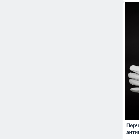
Перч
анти