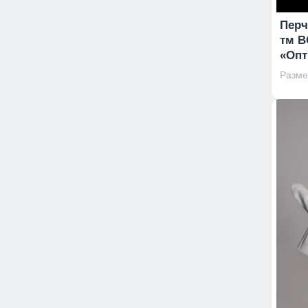
Перч
тм В
«Опт
Размер