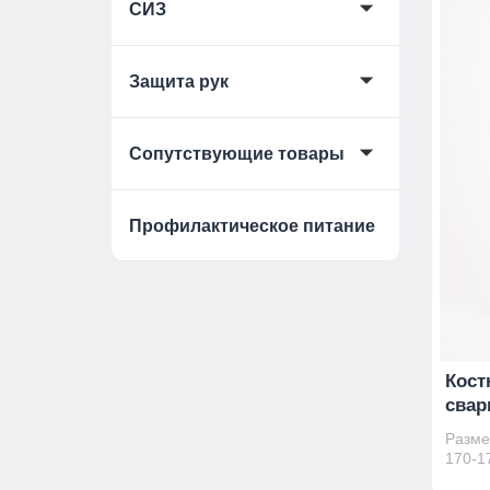
🞃
СИЗ
🞃
Защита рук
🞃
Сопутствующие товары
Профилактическое питание
Кост
свар
Размер
170-17