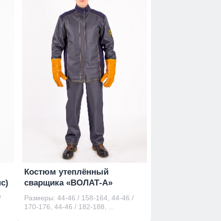
Костюм утеплённый
с)
сварщика «ВОЛАТ-А»
/
Размеры: 44-46 / 158-164, 44-46 /
170-176, 44-46 / 182-188, ...