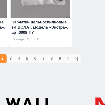
ые
Перчатки цельноспилковые
а»,
тм ВОЛАТ, модель «Экстра»,
арт.0008-ПУ
Размеры: 9, 10, 11
2
3
4
5
6
7
8
9
>
>|