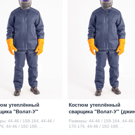
юм утеплённый
Костюм утеплённый
щика "Волат-У"
сварщика "Волат-У" (джин
ы: 44-46 / 158-164, 44-46 /
Размеры: 44-46 / 158-164, 44-46 
6, 44-46 / 182-188, ...
170-176, 44-46 / 182-188, ...