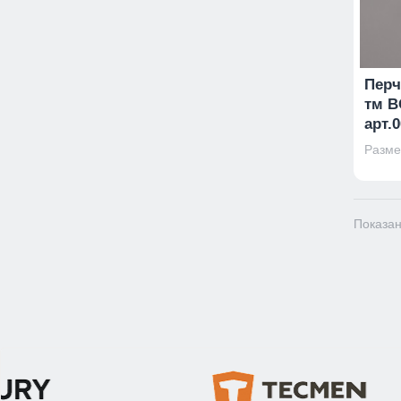
Перч
тм В
арт.
Размер
Показан