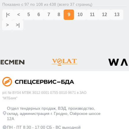
Показано с 97 по 108 из 438 (всего 37 страниц)
|<
<
5
6
7
8
9
10
11
12
13
>
>|
р/с № BY04 MTBK 3012 0001 0755 0010 9671 в ЗАО
"МТБанк"
Отдел тендерных продаж, ВЭД, производство,
склад, администрация г. Гродно, Озёрское шоссе
12А
ПН - ПТ 8:30 - 17:00 СБ - ВС выходной