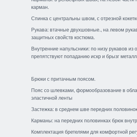
карман.
Спинка с центральны швом, с отрезной кокет
Рукава: втачные двухшовные., на левом рука
защитных свойств костюма.
Внутренние напульсники: по низу рукавов из о
препятствуют попаданию искр и брызг металл
Брюки с притачным поясом.
Пояс со шлевками, формообразование в облас
эластичной ленты
Застежка: в среднем шве передних половинок
Карманы: на передних половинках брюк внут
Комплектация бретелями для комфортной регу