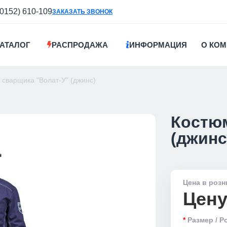
(0152) 610-109
ЗАКАЗАТЬ ЗВОНОК
АТАЛОГ
РАСПРОДАЖА
ИНФОРМАЦИЯ
О КО
 сварщика "Волат-У" (джинс)
Костюм
(джинс
Цена в розн
Цену
Размер / Р