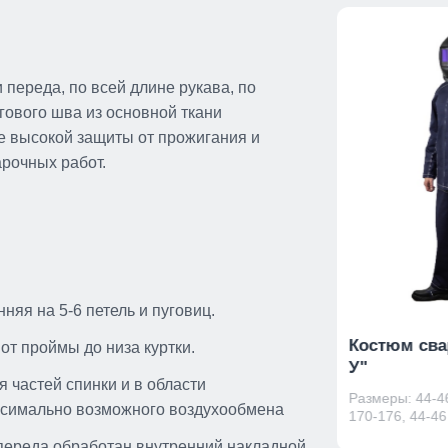
 переда, по всей длине рукава, по
ового шва из основной ткани
е высокой защиты от прожигания и
рочных работ.
няя на 5-6 петель и пуговиц.
Нарукавники брезентовые
Костюм сва
т проймы до низа куртки.
У"
 частей спинки и в области
Размеры: 44-46
симально возможного воздухообмена
170-176, 44-46 
 /
 переда обработан внутренний накладной