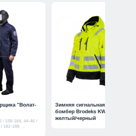
рщика "Волат-
Зимняя сигнальная куртка-
бомбер Brodeks KW 222,
желтый/черный
 / 158-164, 44-46 /
/ 182-188, ...