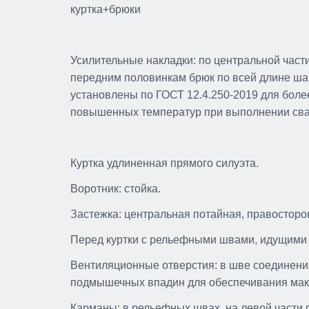
куртка+брюки
Усилительные накладки: по центральной части
передним половинкам брюк по всей длине шаг
установлены по ГОСТ 12.4.250-2019 для боле
повышенных температур при выполнении сва
Куртка удлиненная прямого силуэта.
Воротник: стойка.
Застежка: центральная потайная, правосторон
Костюм «Волат-Урбан-S»
Перед куртки с рельефными швами, идущими о
для работы с цепными
Вентиляционные отверстия: в шве соединения
пилами
подмышечных впадин для обеспечивания мак
Размеры: 44-46 / 158-164, 44-46
170-176, 44-46 / 182-188, ...
Карманы: в рельефных швах, на левой части