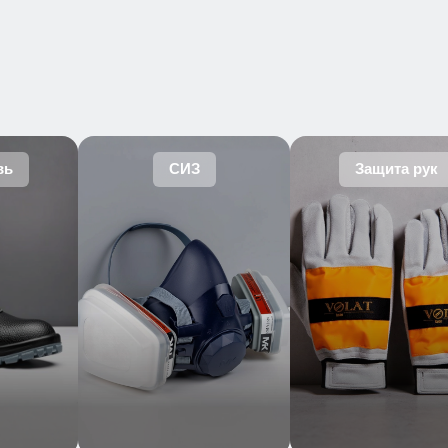
вь
СИЗ
Защита рук