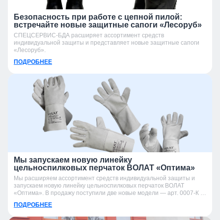
Безопасность при работе с цепной пилой:
встречайте новые защитные сапоги «Лесоруб»
СПЕЦСЕРВИС-БДА расширяет ассортимент средств
индивидуальной защиты и представляет новые защитные сапоги
«Лесоруб».
ПОДРОБНЕЕ
Мы запускаем новую линейку
цельноспилковых перчаток ВОЛАТ «Оптима»
Мы расширяем ассортимент средств индивидуальной защиты и
запускаем новую линейку цельноспилковых перчаток ВОЛАТ
«Оптима». В продажу поступили две новые модели — арт. 0007-К и
арт. 0007-УК.
ПОДРОБНЕЕ