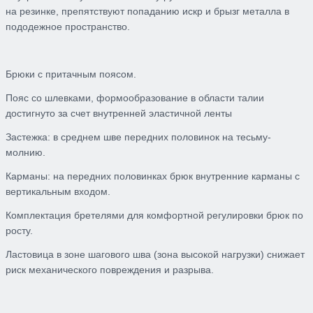
на резинке,
препятствуют попаданию искр и брызг металла в
пододежное пространство.
Брюки
с притачным поясом.
Пояс
со шлевками, формообразование в области талии
достигнуто за счет внутренней эластичной ленты
Застежка:
в среднем шве передних половинок на тесьму-
молнию.
Карманы:
на передних половинках брюк внутренние карманы с
вертикальным входом.
Комплектация бретелями
для комфортной регулировки
брюк по
росту.
Ластовица
в зоне шагового шва (зона высокой нагрузки)
снижает
риск
механическ
ого
повреждения и разрыв
а
.