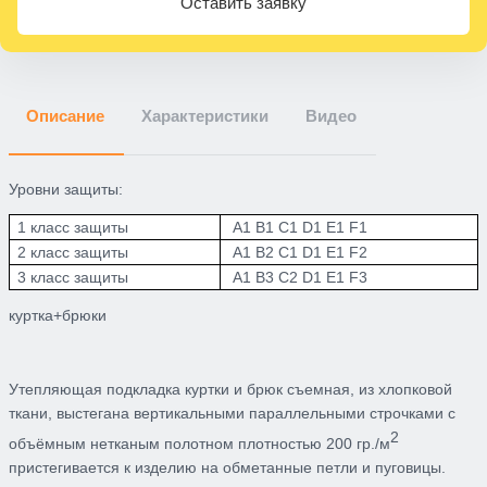
Оставить заявку
Описание
Характеристики
Видео
Уровни защиты:
1 класс защиты
A1 B1 C1 D1 E1 F1
2 класс защиты
A1 B
2
C1 D1 E1 F
2
3 класс защиты
A1 B
3
C
2
D1 E1 F
3
куртка+брюки
Утепляющая подкладка
куртки и брюк съемная, из хлопковой
ткани, выстегана вертикальными параллельными ст
рочками с
2
объёмным нетканым полотном плотностью 200 гр./м
пристегивается к изделию на обметанные петли и пуговицы.