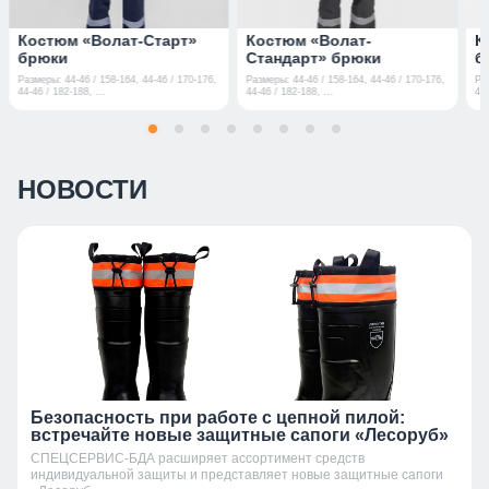
Костюм «Волат-Старт»
Костюм «Волат-
К
брюки
Стандарт» брюки
б
Размеры: 44-46 / 158-164, 44-46 / 170-176,
Размеры: 44-46 / 158-164, 44-46 / 170-176,
Ра
44-46 / 182-188, ...
44-46 / 182-188, ...
44-
НОВОСТИ
Безопасность при работе с цепной пилой:
встречайте новые защитные сапоги «Лесоруб»
СПЕЦСЕРВИС-БДА расширяет ассортимент средств
индивидуальной защиты и представляет новые защитные сапоги