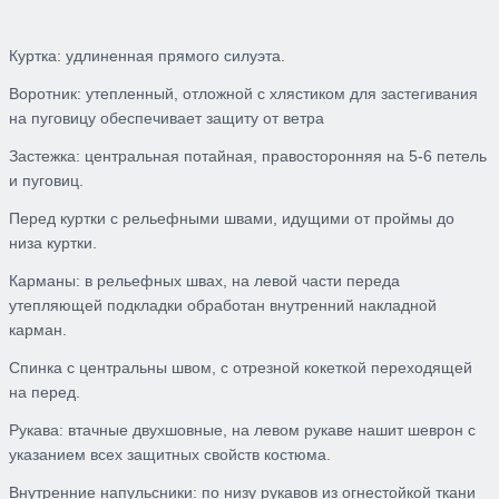
Куртка
:
удлиненная прямого силуэта.
Воротник:
утепленный
,
отложной с хлястиком для застегивания
на пуговицу обеспечивает защиту от ветра
Застежка:
центральная потайная
, правосторонняя
на 5-6 петель
и пуговиц.
Перед
куртки с рельефными швами, идущими от проймы до
низа куртки.
Карманы:
в рельефных швах
,
на левой части переда
утепляющей подкладки
обработан внутренний накладной
карман.
Спинка
с центральны швом, с отрезной кокеткой переходящей
на перед
.
Рукава:
втачные двухшовные
, на левом рукаве нашит шеврон с
указанием всех защитных свойств костюма
.
Внутренние напульсники
:
по низу рукавов из огнестойко
й
ткани