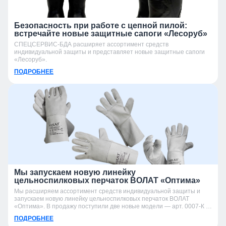
Безопасность при работе с цепной пилой:
встречайте новые защитные сапоги «Лесоруб»
СПЕЦСЕРВИС-БДА расширяет ассортимент средств
индивидуальной защиты и представляет новые защитные сапоги
«Лесоруб».
ПОДРОБНЕЕ
Мы запускаем новую линейку
цельноспилковых перчаток ВОЛАТ «Оптима»
Мы расширяем ассортимент средств индивидуальной защиты и
запускаем новую линейку цельноспилковых перчаток ВОЛАТ
«Оптима». В продажу поступили две новые модели — арт. 0007-К и
арт. 0007-УК.
ПОДРОБНЕЕ