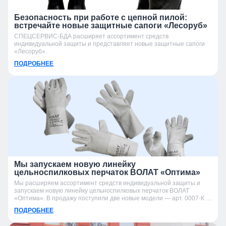
Безопасность при работе с цепной пилой:
встречайте новые защитные сапоги «Лесоруб»
СПЕЦСЕРВИС-БДА расширяет ассортимент средств
индивидуальной защиты и представляет новые защитные сапоги
«Лесоруб».
ПОДРОБНЕЕ
Мы запускаем новую линейку
цельноспилковых перчаток ВОЛАТ «Оптима»
Мы расширяем ассортимент средств индивидуальной защиты и
запускаем новую линейку цельноспилковых перчаток ВОЛАТ
«Оптима». В продажу поступили две новые модели — арт. 0007-К и
арт. 0007-УК.
ПОДРОБНЕЕ