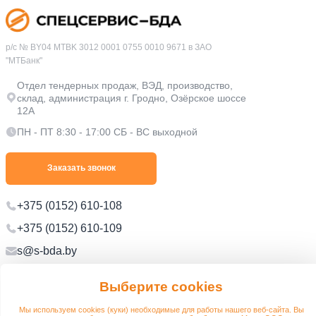
р/с № BY04 MTBK 3012 0001 0755 0010 9671 в ЗАО
"МТБанк"
Отдел тендерных продаж, ВЭД, производство,
склад, администрация г. Гродно, Озёрское шоссе
12А
ПН - ПТ 8:30 - 17:00 СБ - ВС выходной
Заказать звонок
+375 (0152) 610-108
+375 (0152) 610-109
s@s-bda.by
Выберите cookies
Политика в отношении обработки персональных данных
Политика в отношении обработки файлов cookie
Мы используем cookies (куки) необходимые для работы нашего веб-сайта. Вы