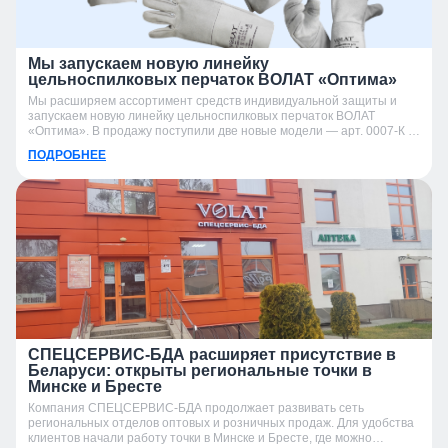
Мы запускаем новую линейку
цельноспилковых перчаток ВОЛАТ «Оптима»
Мы расширяем ассортимент средств индивидуальной защиты и
запускаем новую линейку цельноспилковых перчаток ВОЛАТ
«Оптима». В продажу поступили две новые модели — арт. 0007-К и
арт. 0007-УК.
ПОДРОБНЕЕ
СПЕЦСЕРВИС-БДА расширяет присутствие в
Беларуси: открыты региональные точки в
Минске и Бресте
Компания СПЕЦСЕРВИС-БДА продолжает развивать сеть
региональных отделов оптовых и розничных продаж. Для удобства
клиентов начали работу точки в Минске и Бресте, где можно