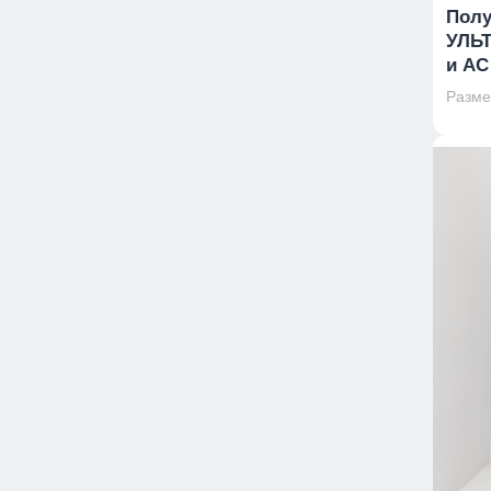
Пол
УЛЬТ
и АС
Размер