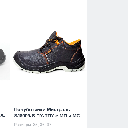
Полуботинки Мистраль
8-
SJ8009-S ПУ-ТПУ с МП и МС
Размеры: 35, 36, 37, ...