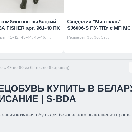
комбинезон рыбацкий
Сандалии "Мистраль"
ВА FISHER арт. 961-40 ПК
SJ6006-S ПУ-ТПУ с МП МС
ы: 41-42, 43-44, 45-46, ...
Размеры: 35, 36, 37, ...
о с 49 по 60 из 68 (всего 6 страниц)
ЕЦОБУВЬ КУПИТЬ В БЕЛАР
ИСАНИЕ | S-BDA
венная кожаная обувь для безопасного выполнения профе