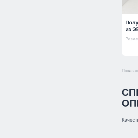
Полу
из Э
Размер
Показан
СП
ОП
Качест