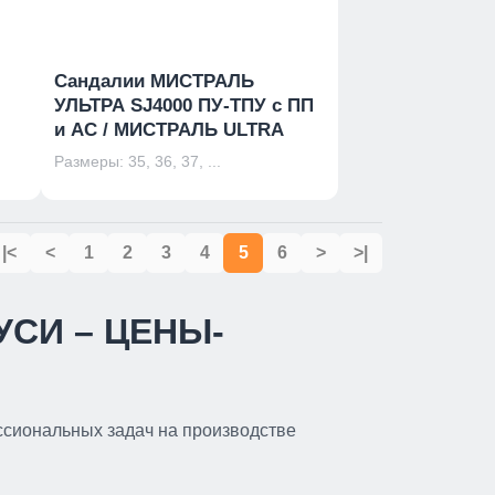
Сандалии МИСТРАЛЬ
УЛЬТРА SJ4000 ПУ-ТПУ с ПП
и АС / МИСТРАЛЬ ULTRA
Размеры: 35, 36, 37, ...
|<
<
1
2
3
4
5
6
>
>|
УСИ – ЦЕНЫ-
ссиональных задач на производстве