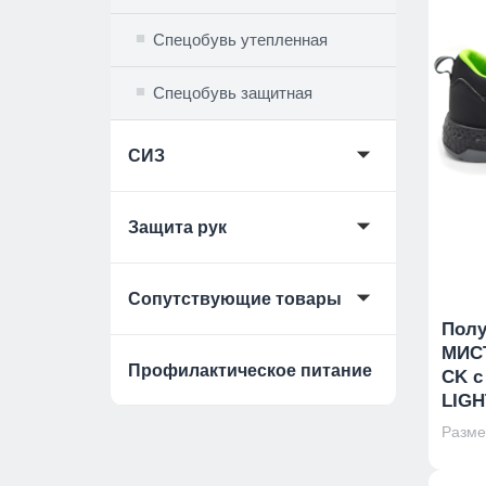
Спецобувь утепленная
Спецобувь защитная
🞃
СИЗ
🞃
Защита рук
🞃
Сопутствующие товары
Полу
МИСТ
Профилактическое питание
CK с
LIGH
Размер