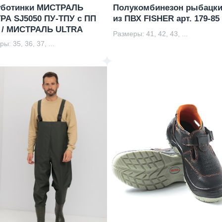
уботинки МИСТРАЛЬ
Полукомбинезон рыбацк
РА SJ5050 ПУ-ТПУ с ПП
из ПВХ FISHER арт. 179-85
 / МИСТРАЛЬ ULTRA
Размеры: 41, 42, 43, ...
ы: 35, 36, 37, ...