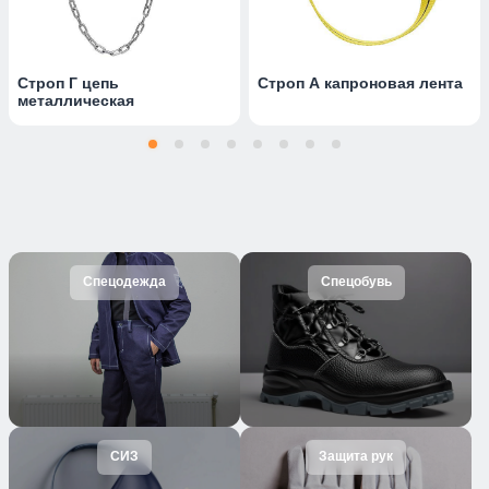
Строп Г цепь
Строп А капроновая лента
металлическая
Спецодежда
Спецобувь
СИЗ
Защита рук