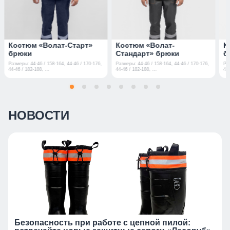
Костюм «Волат-Старт»
Костюм «Волат-
К
брюки
Стандарт» брюки
б
Размеры: 44-46 / 158-164, 44-46 / 170-176,
Размеры: 44-46 / 158-164, 44-46 / 170-176,
Ра
44-46 / 182-188, ...
44-46 / 182-188, ...
44-
НОВОСТИ
Безопасность при работе с цепной пилой: