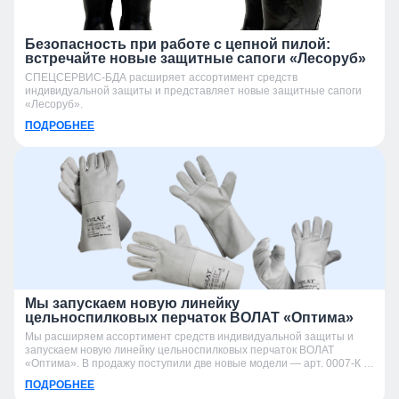
Безопасность при работе с цепной пилой:
встречайте новые защитные сапоги «Лесоруб»
СПЕЦСЕРВИС-БДА расширяет ассортимент средств
индивидуальной защиты и представляет новые защитные сапоги
«Лесоруб».
ПОДРОБНЕЕ
Мы запускаем новую линейку
цельноспилковых перчаток ВОЛАТ «Оптима»
Мы расширяем ассортимент средств индивидуальной защиты и
запускаем новую линейку цельноспилковых перчаток ВОЛАТ
«Оптима». В продажу поступили две новые модели — арт. 0007-К и
арт. 0007-УК.
ПОДРОБНЕЕ