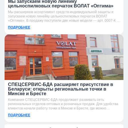
Мы запускаем новую линейку
цельноспилковых перчаток ВОЛАТ «Оптима»
Мы расширяем ассортимент средств индивидуальной защиты и
запускаем новую линейку цельноспилковых перчаток ВОЛАТ
«Оптима». В продажу поступили две новые модели — арт. 0007-К и
арт. 0007-УК.
ПОДРОБНЕЕ
СПЕЦСЕРВИС-БДА расширяет присутствие в
Беларуси: открыты региональные точки в
Минске и Бресте
Компания СПЕЦСЕРВИС-БДА продолжает развивать сеть
региональных отделов оптовых и розничных продаж. Для удобства
клиентов начали работу точки в Минске и Бресте, где можно
получить консультацию, подобрать продукцию и оформить заказ.
ПОДРОБНЕЕ