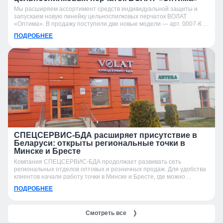
Мы расширяем ассортимент средств индивидуальной защиты и
запускаем новую линейку цельноспилковых перчаток ВОЛАТ
«Оптима». В продажу поступили две новые модели — арт. 0007-К и
арт. 0007-УК.
ПОДРОБНЕЕ
СПЕЦСЕРВИС-БДА расширяет присутствие в
Беларуси: открыты региональные точки в
Минске и Бресте
Компания СПЕЦСЕРВИС-БДА продолжает развивать сеть
региональных отделов оптовых и розничных продаж. Для удобства
клиентов начали работу точки в Минске и Бресте, где можно
получить консультацию, подобрать продукцию и оформить заказ.
ПОДРОБНЕЕ
Смотреть все
❭