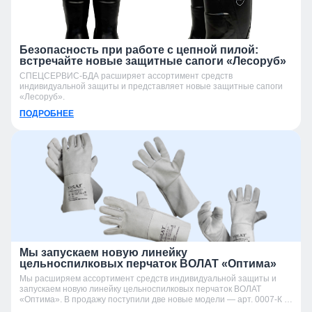
Безопасность при работе с цепной пилой:
встречайте новые защитные сапоги «Лесоруб»
СПЕЦСЕРВИС-БДА расширяет ассортимент средств
индивидуальной защиты и представляет новые защитные сапоги
«Лесоруб».
ПОДРОБНЕЕ
Мы запускаем новую линейку
цельноспилковых перчаток ВОЛАТ «Оптима»
Мы расширяем ассортимент средств индивидуальной защиты и
запускаем новую линейку цельноспилковых перчаток ВОЛАТ
«Оптима». В продажу поступили две новые модели — арт. 0007-К и
арт. 0007-УК.