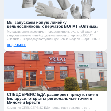
Мы запускаем новую линейку
цельноспилковых перчаток ВОЛАТ «Оптима»
Мы расширяем ассортимент средств индивидуальной защиты и
запускаем новую линейку цельноспилковых перчаток ВОЛАТ
«Оптима». В продажу поступили две новые модели — арт. 0007-К и
арт. 0007-УК.
ПОДРОБНЕЕ
СПЕЦСЕРВИС-БДА расширяет присутствие в
Беларуси: открыты региональные точки в
Минске и Бресте
Компания СПЕЦСЕРВИС-БДА продолжает развивать сеть