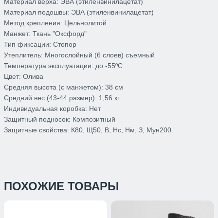
Материал верха:
ЭВА (этиленвинилацетат)
Материал подошвы:
ЭВА (этиленвинилацетат)
Метод крепления:
Цельнолитой
Манжет:
Ткань "Оксфорд"
Тип фиксации:
Стопор
Утеплитель:
Многослойный (6 слоев) съемный
Температура эксплуатации:
до -55ºС
Цвет:
Олива
Средняя высота (с манжетом):
38 см
Средний вес (43-44 размер):
1,56 кг
Индивидуальная коробка:
Нет
Защитный подносок:
Композитный
Защитные свойства:
К80, Щ50, В, Нс, Нм, З, Мун200.
ПОХОЖИЕ ТОВАРЫ