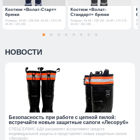
Костюм «Волат-Старт»
Костюм «Волат-
К
брюки
Стандарт» брюки
б
Размеры: 44-46 / 158-164, 44-46 / 170-176,
Размеры: 44-46 / 158-164, 44-46 / 170-176,
Ра
44-46 / 182-188, ...
44-46 / 182-188, ...
44-
НОВОСТИ
Безопасность при работе с цепной пилой:
встречайте новые защитные сапоги «Лесоруб»
СПЕЦСЕРВИС-БДА расширяет ассортимент средств
индивидуальной защиты и представляет новые защитные сапоги
«Лесоруб».