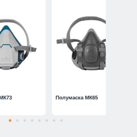
МК73
Полумаска МК65