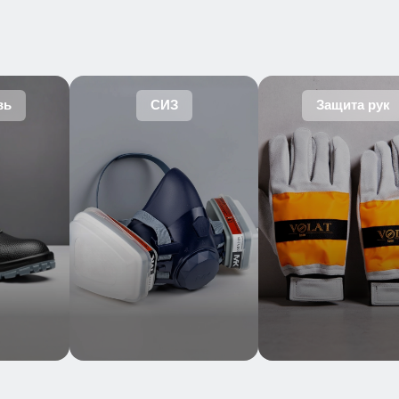
вь
СИЗ
Защита рук