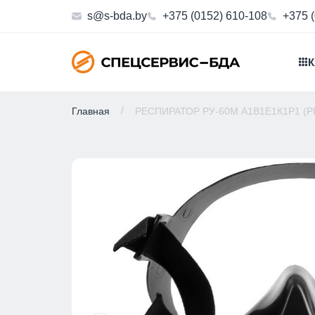
s@s-bda.by
+375 (0152) 610-108
+375 
К
Главная
РЕСПИРАТОР РУ-60М А1В1Е1К1Р1 (