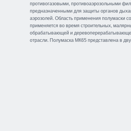
противогазовыми, противоаэрозольными фил
предназначенными для защиты органов дыхан
аэрозолей. Область применения полумаски с
применяется во время строительных, малярн
обрабатывающей и деревоперерабатывающе
отрасли. Полумаска МК65 представлена в дву
Полумаска МК75