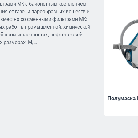
ьтрами МК с байонетным креплением,
ия от газо- и парообразных веществ и
овместно со сменными фильтрами МК:
ых работ, в промышленной, химической,
й промышленностях, нефтегазовой
х размерах: М,L.
Сумка для хранения и
Полумаска 
переноски СИЗОД МК902