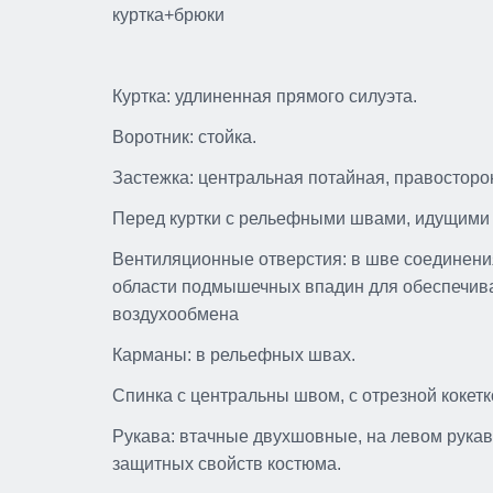
куртка+брюки
Куртка: удлиненная прямого силуэта.
Воротник: стойка.
Застежка: центральная потайная, правосторон
Перед куртки с рельефными швами, идущими о
Вентиляционные отверстия: в шве соединения
области подмышечных впадин для обеспечив
воздухообмена
Карманы: в рельефных швах.
Зимняя сигнальная куртк
Спинка с центральны швом, с отрезной кокет
парка BRODEKS KW 220
PLUS, желтый/черный
Рукава: втачные двухшовные, на левом рукав
защитных свойств костюма.