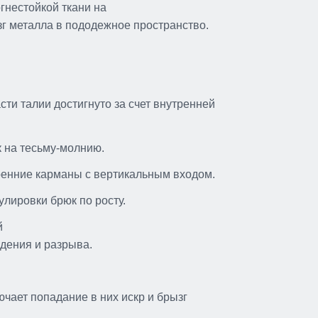
огнестойкой ткани на
зг металла в пододежное пространство.
ти талии достигнуто за счет внутренней
 на тесьму-молнию.
ренние карманы с вертикальным входом.
лировки брюк по росту.
й
ждения и разрыва.
ючает попадание в них искр и брызг