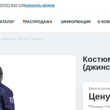
(0152) 610-109
ЗАКАЗАТЬ ЗВОНОК
АТАЛОГ
РАСПРОДАЖА
ИНФОРМАЦИЯ
О КО
 сварщика "Волат" (джинс)
Костюм
(джинс
Цена в розн
Цену
Размер / Р