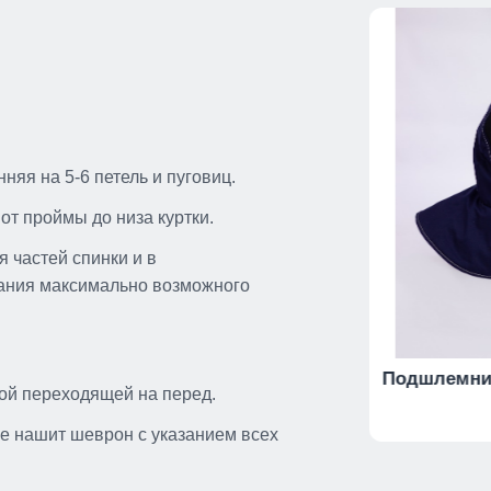
няя на 5-6 петель и пуговиц.
т проймы до низа куртки.
 частей спинки и в
ания максимально возможного
а-
Полукомбинезон мужской
Подшлемни
кой переходящей на перед.
летний BRODEKS KS 402
е нашит шеврон с указанием всех