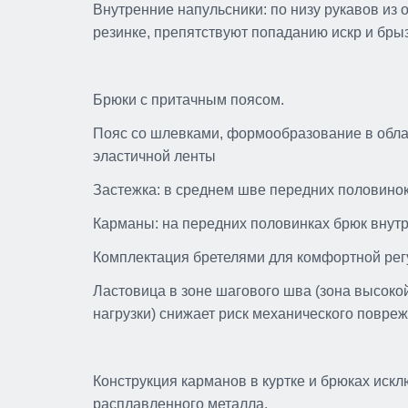
Внутренние напульсники: по низу рукавов из 
резинке, препятствуют попаданию искр и бры
Брюки с притачным поясом.
Пояс со шлевками, формообразование в облас
эластичной ленты
Застежка: в среднем шве передних половинок
Карманы: на передних половинках брюк внут
Комплектация бретелями для комфортной регу
Ластовица в зоне шагового шва (зона высоко
нагрузки) снижает риск механического повре
Конструкция карманов в куртке и брюках искл
расплавленного металла.