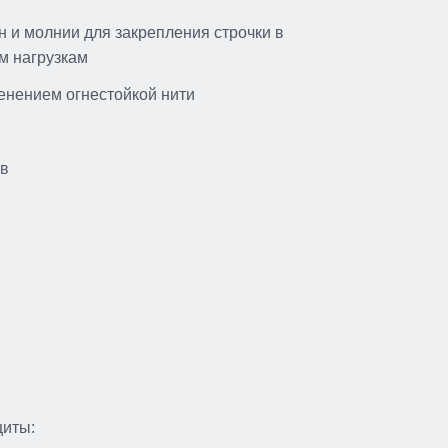
н и молнии для закрепления строчки в
м нагрузкам
нением огнестойкой нити
ов
щиты: