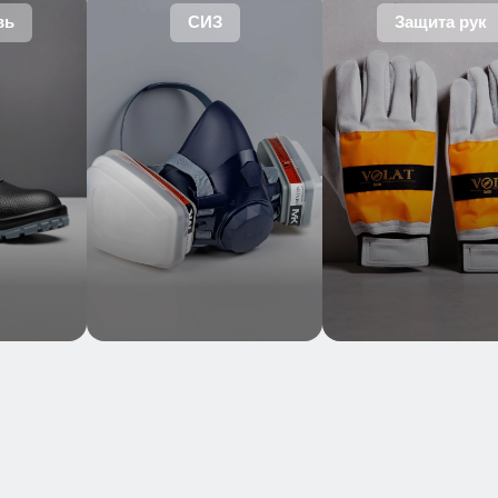
вь
СИЗ
Защита рук