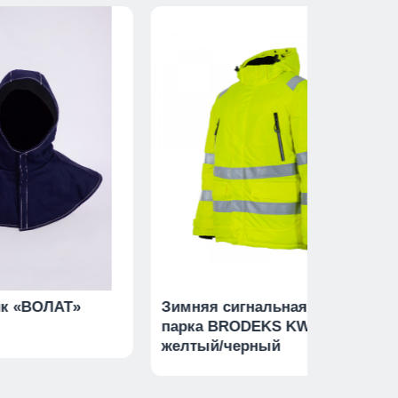
к «ВОЛАТ»
Зимняя сигнальная куртка-
парка BRODEKS KW 220,
желтый/черный