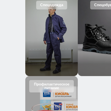
Спецодежда
Спецобу
Профилактическое
питание