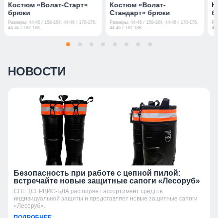
Костюм «Волат-Старт»
Костюм «Волат-
К
брюки
Стандарт» брюки
б
Размеры: 44-46 / 158-164, 44-46 / 170-176,
Размеры: 44-46 / 158-164, 44-46 / 170-176,
Ра
44-46 / 182-188, ...
44-46 / 182-188, ...
44-
НОВОСТИ
Безопасность при работе с цепной пилой:
встречайте новые защитные сапоги «Лесоруб»
СПЕЦСЕРВИС-БДА расширяет ассортимент средств
индивидуальной защиты и представляет новые защитные сапоги
«Лесоруб».
ПОДРОБНЕЕ