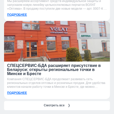
Мы расширяем ассортимент средств индивидуальной защиты и
запускаем новую линейку цельноспилковых перчаток ВОЛАТ
«Оптима». В продажу поступили две новые модели — арт. 0007-К и
арт. 0007-УК.
ПОДРОБНЕЕ
СПЕЦСЕРВИС-БДА расширяет присутствие в
Беларуси: открыты региональные точки в
Минске и Бресте
Компания СПЕЦСЕРВИС-БДА продолжает развивать сеть
региональных отделов оптовых и розничных продаж. Для удобства
клиентов начали работу точки в Минске и Бресте, где можно
получить консультацию, подобрать продукцию и оформить заказ.
ПОДРОБНЕЕ
Смотреть все
❭