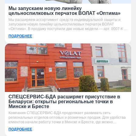
Мы запускаем новую линейку
цельноспилковых перчаток ВОЛАТ «Оптима»
Мы расширяем ассортимент средств индивидуальной защиты и
запускаем новую линейку цельноспилковых перчаток ВОЛАТ
«Оптима». В продажу поступили две новые модели — арт. 0007-К и
арт. 0007-УК.
ПОДРОБНЕЕ
СПЕЦСЕРВИС-БДА расширяет присутствие в
Беларуси: открыты региональные точки в
Минске и Бресте
Компания СПЕЦСЕРВИС-БДА продолжает развивать сеть
региональных отделов оптовых и розничных продаж. Для удобства
клиентов начали работу точки в Минске и Бресте, где можно
получить консультацию, подобрать продукцию и оформить заказ.
ПОДРОБНЕЕ