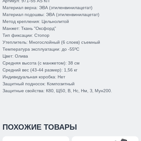
Артикул:
971-55 AS КП
Материал верха:
ЭВА (этиленвинилацетат)
Материал подошвы:
ЭВА (этиленвинилацетат)
Метод крепления:
Цельнолитой
Манжет:
Ткань "Оксфорд"
Тип фиксации:
Стопор
Утеплитель:
Многослойный (6 слоев) съемный
Температура эксплуатации:
до -55ºС
Цвет:
Олива
Средняя высота (с манжетом):
38 см
Средний вес (43-44 размер):
1,56 кг
Индивидуальная коробка:
Нет
Защитный подносок:
Композитный
Защитные свойства:
К80, Щ50, В, Нс, Нм, З, Мун200.
ПОХОЖИЕ ТОВАРЫ