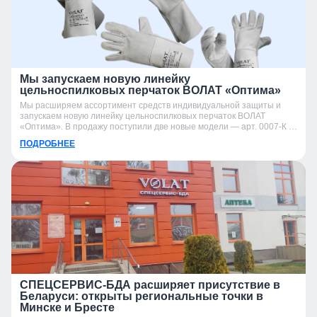
Мы запускаем новую линейку
цельноспилковых перчаток ВОЛАТ «Оптима»
Мы расширяем ассортимент средств индивидуальной защиты и
запускаем новую линейку цельноспилковых перчаток ВОЛАТ
«Оптима». В продажу поступили две новые модели — арт. 0007-К и
арт. 0007-УК.
ПОДРОБНЕЕ
СПЕЦСЕРВИС-БДА расширяет присутствие в
Беларуси: открыты региональные точки в
Минске и Бресте