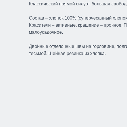
Классический прямой силуэт, большая свобод
Состав – хлопок 100% (суперчёсанный хлопок)
Красители – активные, крашение – прочное. 
малоусадочное.
Двойные отделочные швы на горловине, подги
тесьмой. Шейная резинка из хлопка.
Рубашка поло 190г/м2 цв
в ассортименте