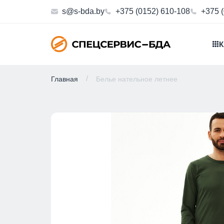
s@s-bda.by
+375 (0152) 610-108
+375 
К
Главная
Белье нательное летнее