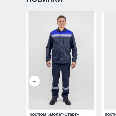
ма»
Костюм «Волат-Старт»
Кост