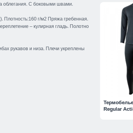
а облегания. С боковыми швами.
. Плотность:160 г/м2 Пряжа гребенная.
Переплетение – кулирная гладь. Полотно
бах рукавов и низа. Плечи укреплены
ет
Толстовка
Термобель
Regular Act