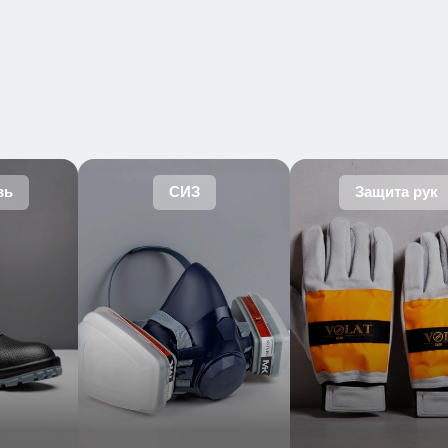
вь
СИЗ
Защита рук