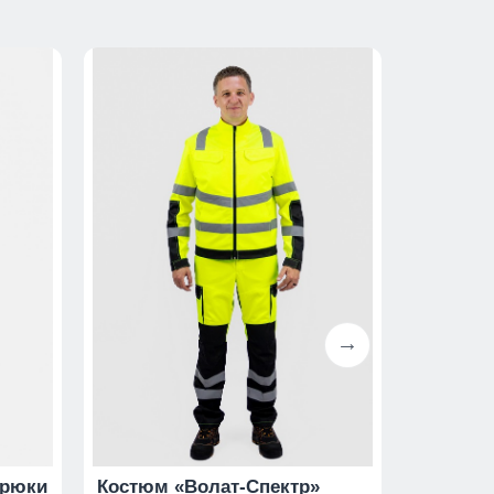
брюки
Костюм «Волат-Спектр»
Костюм 